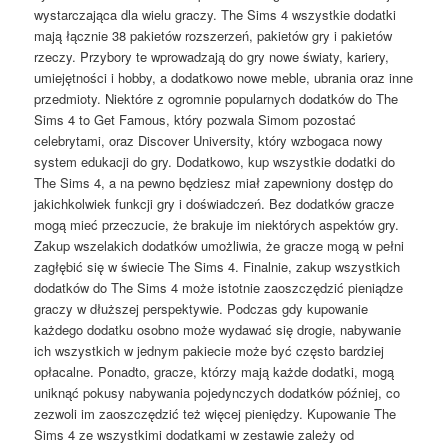
wystarczająca dla wielu graczy. The Sims 4 wszystkie dodatki
mają łącznie 38 pakietów rozszerzeń, pakietów gry i pakietów
rzeczy. Przybory te wprowadzają do gry nowe światy, kariery,
umiejętności i hobby, a dodatkowo nowe meble, ubrania oraz inne
przedmioty. Niektóre z ogromnie popularnych dodatków do The
Sims 4 to Get Famous, który pozwala Simom pozostać
celebrytami, oraz Discover University, który wzbogaca nowy
system edukacji do gry. Dodatkowo, kup wszystkie dodatki do
The Sims 4, a na pewno będziesz miał zapewniony dostęp do
jakichkolwiek funkcji gry i doświadczeń. Bez dodatków gracze
mogą mieć przeczucie, że brakuje im niektórych aspektów gry.
Zakup wszelakich dodatków umożliwia, że gracze mogą w pełni
zagłębić się w świecie The Sims 4. Finalnie, zakup wszystkich
dodatków do The Sims 4 może istotnie zaoszczędzić pieniądze
graczy w dłuższej perspektywie. Podczas gdy kupowanie
każdego dodatku osobno może wydawać się drogie, nabywanie
ich wszystkich w jednym pakiecie może być często bardziej
opłacalne. Ponadto, gracze, którzy mają każde dodatki, mogą
uniknąć pokusy nabywania pojedynczych dodatków później, co
zezwoli im zaoszczędzić też więcej pieniędzy. Kupowanie The
Sims 4 ze wszystkimi dodatkami w zestawie zależy od