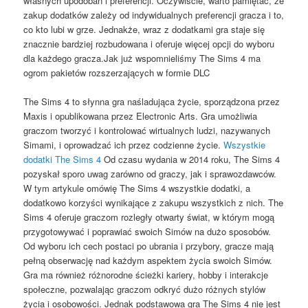
własnych upodobań i preferencji. Oczywiście, warto pamiętać, że
zakup dodatków zależy od indywidualnych preferencji gracza i to,
co kto lubi w grze. Jednakże, wraz z dodatkami gra staje się
znacznie bardziej rozbudowana i oferuje więcej opcji do wyboru
dla każdego gracza.Jak już wspomnieliśmy The Sims 4 ma
ogrom pakietów rozszerzających w formie DLC
The Sims 4 to słynna gra naśladująca życie, sporządzona przez
Maxis i opublikowana przez Electronic Arts. Gra umożliwia
graczom tworzyć i kontrolować wirtualnych ludzi, nazywanych
Simami, i oprowadzać ich przez codzienne życie.
Wszystkie
dodatki The Sims 4
Od czasu wydania w 2014 roku, The Sims 4
pozyskał sporo uwag zarówno od graczy, jak i sprawozdawców.
W tym artykule omówię The Sims 4 wszystkie dodatki, a
dodatkowo korzyści wynikające z zakupu wszystkich z nich. The
Sims 4 oferuje graczom rozległy otwarty świat, w którym mogą
przygotowywać i poprawiać swoich Simów na dużo sposobów.
Od wyboru ich cech postaci po ubrania i przybory, gracze mają
pełną obserwację nad każdym aspektem życia swoich Simów.
Gra ma również różnorodne ścieżki kariery, hobby i interakcje
społeczne, pozwalając graczom odkryć dużo różnych stylów
życia i osobowości. Jednak podstawowa gra The Sims 4 nie jest