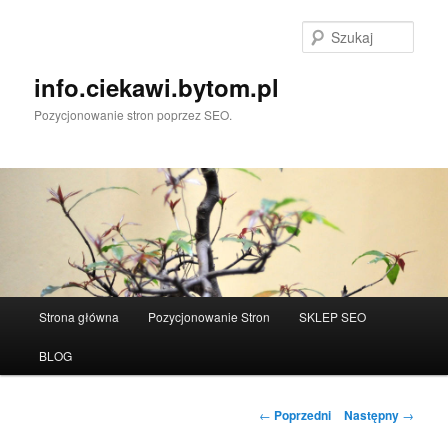
Przeskocz
do
Szuka
tekstu
info.ciekawi.bytom.pl
Pozycjonowanie stron poprzez SEO.
Główne
Strona główna
Pozycjonowanie Stron
SKLEP SEO
menu
BLOG
Nawigacja
←
Poprzedni
Następny
→
wpisu