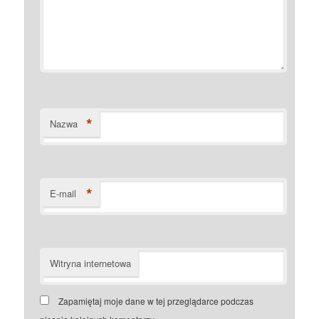
*
Nazwa
*
E-mail
Witryna internetowa
Zapamiętaj moje dane w tej przeglądarce podczas