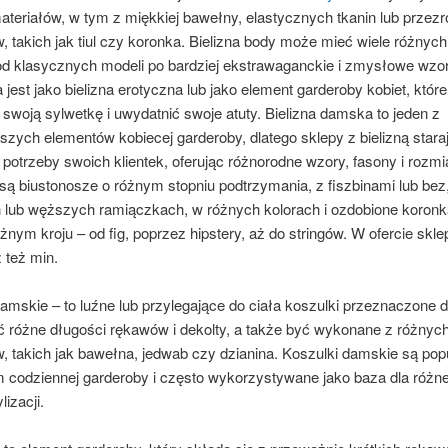
ateriałów, w tym z miękkiej bawełny, elastycznych tkanin lub przez
, takich jak tiul czy koronka. Bielizna body może mieć wiele różnych
od klasycznych modeli po bardziej ekstrawaganckie i zmysłowe wzo
jest jako bielizna erotyczna lub jako element garderoby kobiet, któr
 swoją sylwetkę i uwydatnić swoje atuty. Bielizna damska to jeden z
szych elementów kobiecej garderoby, dlatego sklepy z bielizną staraj
potrzeby swoich klientek, oferując różnorodne wzory, fasony i rozmi
ą biustonosze o różnym stopniu podtrzymania, z fiszbinami lub bez
 lub węższych ramiączkach, w różnych kolorach i ozdobione koronk
óżnym kroju – od fig, poprzez hipstery, aż do stringów. W ofercie skle
 też min.
amskie – to luźne lub przylegające do ciała koszulki przeznaczone dl
 różne długości rękawów i dekolty, a także być wykonane z różnyc
w, takich jak bawełna, jedwab czy dzianina. Koszulki damskie są po
 codziennej garderoby i często wykorzystywane jako baza dla różn
lizacji.