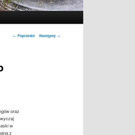
Nawigacja
←
Poprzedni
Następny
→
wpisu
p
ingów oraz
azwyczaj
zaski w
ana z