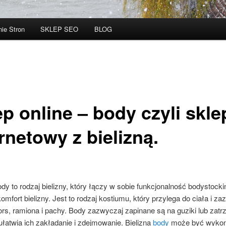
ie Stron
SKLEP SEO
BLOG
p online – body czyli skle
rnetowy z bielizną.
ody to rodzaj bielizny, który łączy w sobie funkcjonalność bodystock
omfort bielizny. Jest to rodzaj kostiumu, który przylega do ciała i z
ors, ramiona i pachy. Body zazwyczaj zapinane są na guziki lub zatr
ułatwia ich zakładanie i zdejmowanie. Bielizna
body
może być wykon