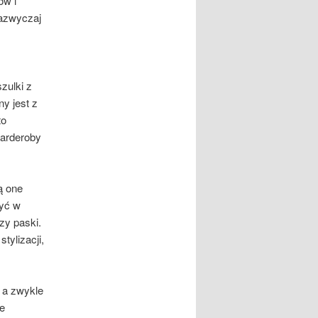
ów i
zazwyczaj
zulki z
y jest z
to
garderoby
ą one
być w
zy paski.
tylizacji,
 a zwykle
e