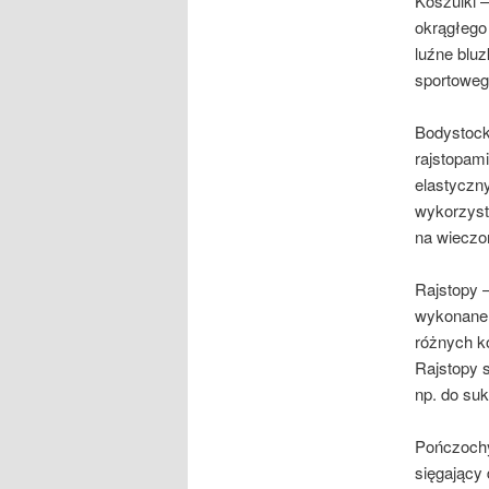
Koszulki –
okrągłego
luźne bluz
sportowego
Bodystocki
rajstopami
elastyczny
wykorzysty
na wieczo
Rajstopy –
wykonane 
różnych ko
Rajstopy s
np. do suk
Pończochy 
sięgający