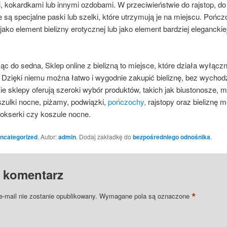
, kokardkami lub innymi ozdobami. W przeciwieństwie do rajstop, d
ą specjalne paski lub szelki, które utrzymują je na miejscu. Pońc
jako element bielizny erotycznej lub jako element bardziej eleganckiej 
c do sedna, Sklep online z bielizną to miejsce, które działa wyłącz
. Dzięki niemu można łatwo i wygodnie zakupić bieliznę, bez wychod
e sklepy oferują szeroki wybór produktów, takich jak biustonosze, ma
oszulki nocne, piżamy, podwiązki,
pończochy,
rajstopy oraz bieliznę 
 bokserki czy koszule nocne.
ncategorized
. Autor:
admin
. Dodaj zakładkę do
bezpośredniego odnośnika
.
 komentarz
*
e-mail nie zostanie opublikowany.
Wymagane pola są oznaczone