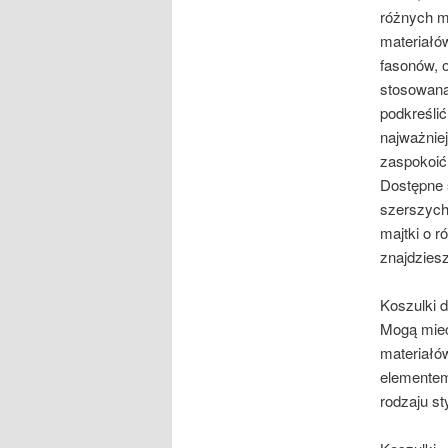
różnych m
materiałów
fasonów, 
stosowana 
podkreślić
najważniej
zaspokoić 
Dostępne s
szerszych
majtki o r
znajdziesz
Koszulki d
Mogą mieć
materiałó
elementem
rodzaju sty