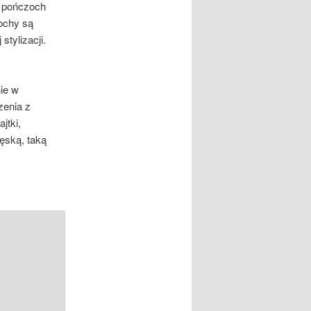
o pończoch
zochy są
stylizacji.
nie w
zenia z
jtki,
męską, taką