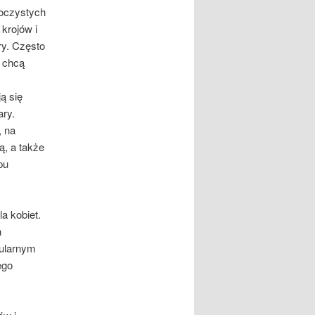
roczystych
 krojów i
ry. Często
e chcą
ą się
ary.
, na
ą, a także
pu
a kobiet.
h
pularnym
ego