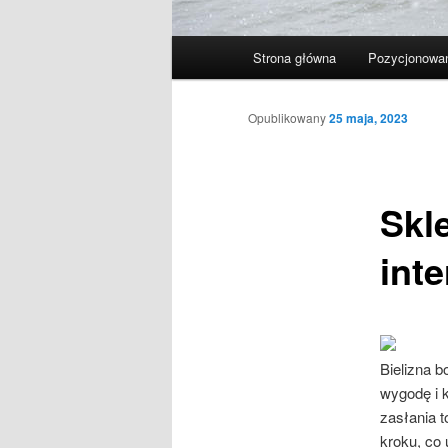
Główne
Strona główna
Pozycjonowan
menu
Opublikowany
25 maja, 2023
Skle
inte
Bielizna b
wygodę i k
zasłania t
kroku, co 