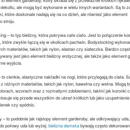
 to element garderoby, który składa się z przeważnie krótkich rękaw
 dekoltu, ale mogą być wykonane w wielu innych wariantach. Są to 
ki, które doskonale nadają się na co dzień, ale również jako element
 stroju.
ng – to typ bielizny, która pokrywa całe ciało. Jest to połączenie kos
, które zwykle łączą się w okolicach pachwin. Bodystocking wykonan
ch materiałów, takich jak nylon, elastan czy siateczka. Bardzo częs
wany jest jako element bielizny erotycznej, ale także jako element 
rne wyjścia.
 to cienkie, elastyczne nakładki na nogi, które przylegają do ciała. S
z różnych materiałów, takich jak nylon, bawełna czy wełna. Mogą 
lorach, wzorach oraz z rozmaitymi zdobieniami, takimi jak koronki c
tosuje się przede wszystkim do ubrań krótkich lub jako uzupełnienie s
ienek czy spódnic.
– to podobnie jak rajstopy element garderoby, ale odkrywający uda,
 do połowy uda lub wyżej.
bielizna damska
bywają często dekorowan