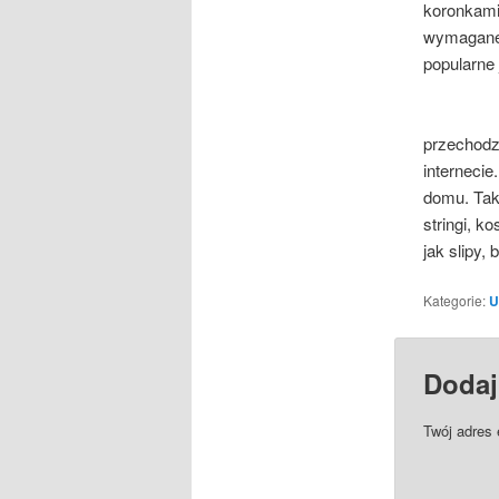
koronkami
wymagane s
popularne 
przechodzą
internecie
domu. Taki
stringi, k
jak slipy,
Kategorie:
U
Dodaj
Twój adres 