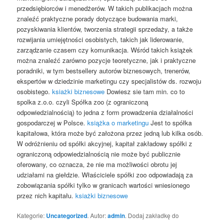
przedsiębiorców i menedżerów. W takich publikacjach można
znaleźć praktyczne porady dotyczące budowania marki,
pozyskiwania klientów, tworzenia strategii sprzedaży, a także
rozwijania umiejętności osobistych, takich jak liderowanie,
zarządzanie czasem czy komunikacja. Wśród takich książek
można znaleźć zarówno pozycje teoretyczne, jak i praktyczne
poradniki, w tym bestsellery autorów biznesowych, trenerów,
ekspertów w dziedzinie marketingu czy specjalistów ds. rozwoju
osobistego.
ksiażki biznesowe
Dowiesz sie tam min. co to
spolka z.o.o. czyli Spółka zoo (z ograniczoną
odpowiedzialnością) to jedna z form prowadzenia działalności
gospodarczej w Polsce.
książka o marketingu
Jest to spółka
kapitałowa, która może być założona przez jedną lub kilka osób.
W odróżnieniu od spółki akcyjnej, kapitał zakładowy spółki z
ograniczoną odpowiedzialnością nie może być publicznie
oferowany, co oznacza, że nie ma możliwości obrotu jej
udziałami na giełdzie. Właściciele spółki zoo odpowiadają za
zobowiązania spółki tylko w granicach wartości wniesionego
przez nich kapitału.
ksiażki biznesowe
Kategorie:
Uncategorized
. Autor:
admin
. Dodaj zakładkę do